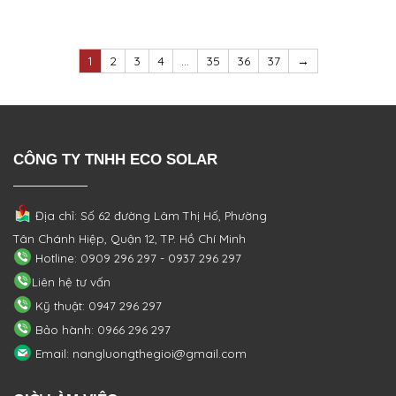
1
2
3
4
…
35
36
37
→
CÔNG TY TNHH ECO SOLAR
Địa chỉ: Số 62 đường Lâm Thị Hố, Phường
Tân Chánh Hiệp, Quận 12, TP. Hồ Chí Minh
Hotline: 0909 296 297 - 0937 296 297
Liên hệ tư vấn
Kỹ thuật: 0947 296 297
Bảo hành: 0966 296 297
Email: nangluongthegioi@gmail.com