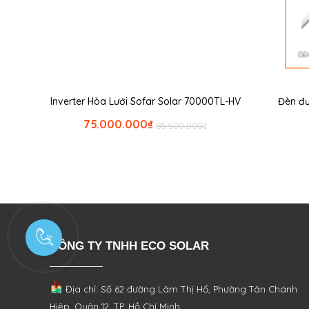
Inverter Hòa Lưới Sofar Solar 70000TL-HV
Đèn đư
75.000.000
₫
85.500.000
₫
CÔNG TY TNHH ECO SOLAR
Địa chỉ: Số 62 đường Lâm Thị Hố, Phường
Tân Chánh
Hiệp, Quận 12, TP. Hồ Chí Minh