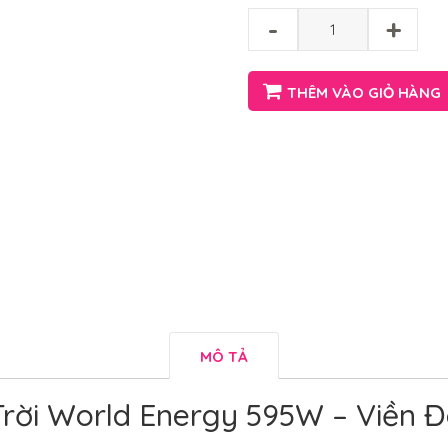
-
+
THÊM VÀO GIỎ HÀNG
MÔ TẢ
rời World Energy 595W – Viền Đ