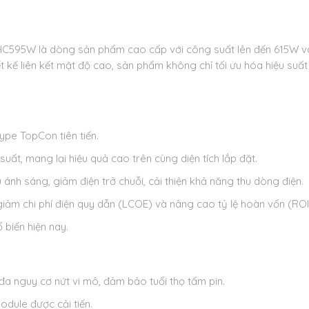
C595W là dòng sản phẩm cao cấp với công suất lên đến 615W và 
kế liên kết mật độ cao, sản phẩm không chỉ tối ưu hóa hiệu suất m
pe TopCon tiên tiến.
ất, mang lại hiệu quả cao trên cùng diện tích lắp đặt.
nh sáng, giảm điện trở chuỗi, cải thiện khả năng thu dòng điện.
 giảm chi phí điện quy dẫn (LCOE) và nâng cao tỷ lệ hoàn vốn (ROI
 biến hiện nay.
a nguy cơ nứt vi mô, đảm bảo tuổi thọ tấm pin.
odule được cải tiến.