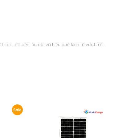
cao, độ bền lâu dài và hiệu quả kinh tế vượt trội.
Sale