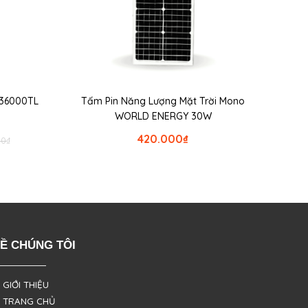
r 36000TL
Tấm Pin Năng Lượng Mặt Trời Mono
WORLD ENERGY 30W
420.000
₫
00
₫
Ề CHÚNG TÔI
 GIỚI THIỆU
 TRANG CHỦ