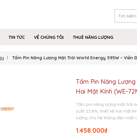
TIN TỨC
VỀ CHÚNG TÔI
THUÊ NĂNG LƯỢNG
gy
Tấm Pin Năng Lượng Mặt Trời World Energy 595W – Viền 
Tấm Pin Năng Lượng 
Hai Mặt Kính (WE-7
Tấm pin năng lượng mặt trời 
suất 23.8%, thiết kế hai mặt k
tưởng cho hệ thống điện mặt t
1.458.000
₫