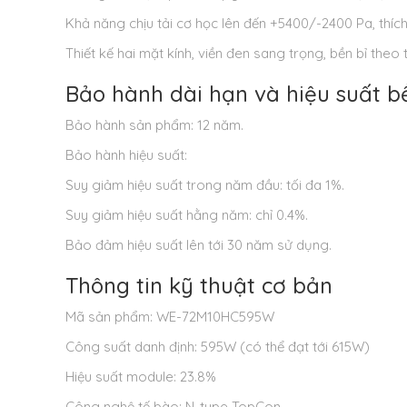
Khả năng chịu tải cơ học lên đến +5400/-2400 Pa, thích 
Thiết kế hai mặt kính, viền đen sang trọng, bền bỉ theo t
Bảo hành dài hạn và hiệu suất b
Bảo hành sản phẩm: 12 năm.
Bảo hành hiệu suất:
Suy giảm hiệu suất trong năm đầu: tối đa 1%.
Suy giảm hiệu suất hằng năm: chỉ 0.4%.
Bảo đảm hiệu suất lên tới 30 năm sử dụng.
Thông tin kỹ thuật cơ bản
Mã sản phẩm: WE-72M10HC595W
Công suất danh định: 595W (có thể đạt tới 615W)
Hiệu suất module: 23.8%
Công nghệ tế bào: N-type TopCon