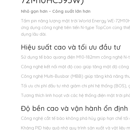
72M10HC595W)
Nhỏ gọn hơn – Công suất lớn hơn
Tấm pin năng lượng mặt trời World Energy WE-72M10H
ứng dụng công nghệ tiên tiến N-type TopCon cùng thiết 
dụng lâu dài.
Hiệu suất cao và tối ưu đầu tư
Sử dụng tế bào quang điện M10-182mm công nghệ N-ty
Công nghệ kết nối mật độ cao giúp tăng mật độ công su
Công nghệ Multi-Busbar (MBB) giúp tăng khả năng thu á
Tối ưu chi phí đầu tư nhờ giảm chi phí hệ thống (BOS),
Tương thích linh hoạt với các hệ thống điện mặt trời phổ
Độ bền cao và vận hành ổn định
Công nghệ cắt tế bào không phá hủy giúp hạn chế tối đ
Kháng PID hiệu quả nhờ quy trình sản xuất và vật liệu m