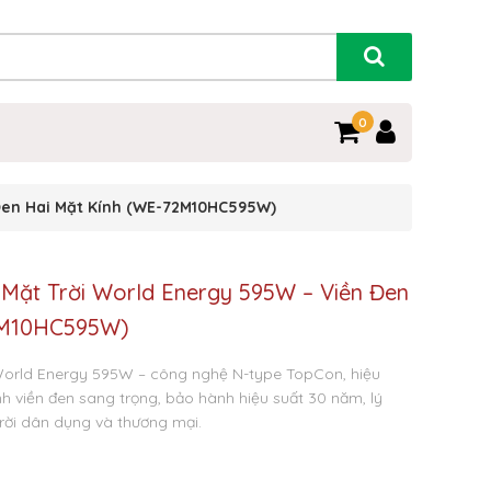
0
Đen Hai Mặt Kính (WE-72M10HC595W)
Mặt Trời World Energy 595W – Viền Đen
2M10HC595W)
World Energy 595W – công nghệ N-type TopCon, hiệu
ính viền đen sang trọng, bảo hành hiệu suất 30 năm, lý
rời dân dụng và thương mại.