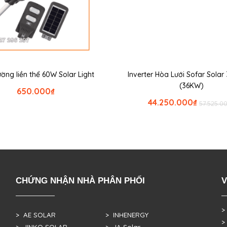
ờng liền thể 60W Solar Light
Inverter Hòa Lưới Sofar Sola
(36KW)
650.000
₫
44.250.000
₫
57.525.0
CHỨNG NHẬN NHÀ PHÂN PHỐI
V
>
> AE SOLAR
> INHENERGY
>