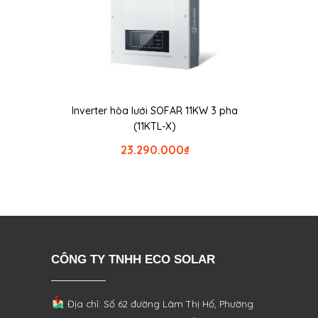
Inverter hòa lưới SOFAR 11KW 3 pha
(11KTL-X)
23.290.000
₫
CÔNG TY TNHH ECO SOLAR
Địa chỉ: Số 62 đường Lâm Thị Hố, Phường