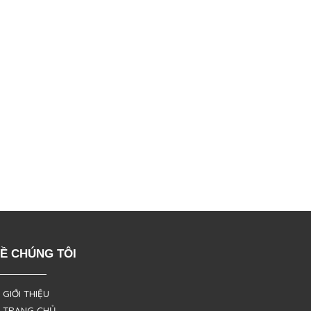
Ề CHÚNG TÔI
 GIỚI THIỆU
 TRANG CHỦ