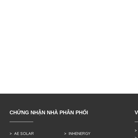
CHỨNG NHẬN NHÀ PHÂN PHỐI
V
>
> AE SOLAR
> INHENERGY
>