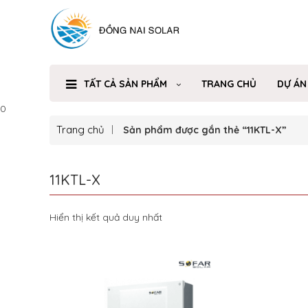
TẤT CẢ SẢN PHẨM
TRANG CHỦ
DỰ ÁN
0
Trang chủ
Sản phẩm được gắn thẻ “11KTL-X”
11KTL-X
Hiển thị kết quả duy nhất