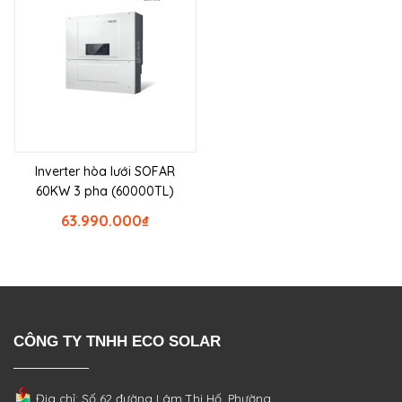
Inverter hòa lưới SOFAR
60KW 3 pha (60000TL)
63.990.000
₫
CÔNG TY TNHH ECO SOLAR
Địa chỉ: Số 62 đường Lâm Thị Hố, Phường