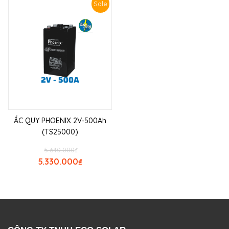
Sale
ẮC QUY PHOENIX 2V-500Ah
(TS25000)
5.640.000
₫
5.330.000
₫