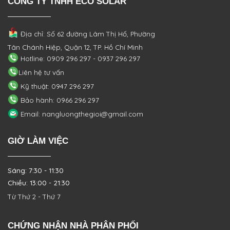
CÔNG TY TNHH ECO SOLAR
Địa chỉ: Số 62 đường Lâm Thị Hố, Phường
Tân Chánh Hiệp, Quận 12, TP. Hồ Chí Minh
Hotline: 0909 296 297 - 0937 296 297
Liên hệ tư vấn
Kỹ thuật: 0947 296 297
Bảo hành: 0966 296 297
Email: nangluongthegioi@gmail.com
GIỜ LÀM VIỆC
Sáng: 7:30 - 11:30
Chiều: 13:00 - 21:30
Từ Thứ 2 - Thứ 7
CHỨNG NHẬN NHÀ PHÂN PHỐI