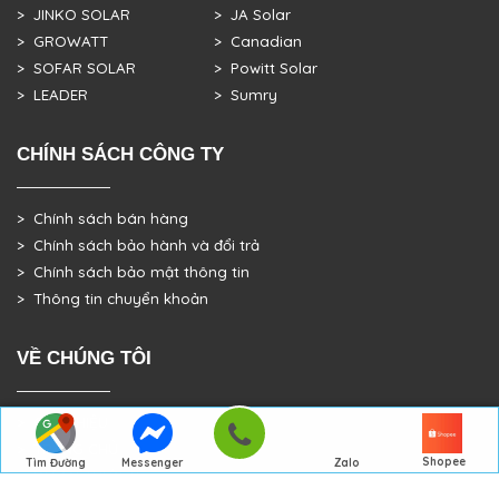
> JINKO SOLAR
> JA Solar
> GROWATT
> Canadian
> SOFAR SOLAR
> Powitt Solar
> LEADER
> Sumry
CHÍNH SÁCH CÔNG TY
> Chính sách bán hàng
> Chính sách bảo hành và đổi trả
> Chính sách bảo mật thông tin
> Thông tin chuyển khoản
VỀ CHÚNG TÔI
> GIỚI THIỆU
> TRANG CHỦ
Shopee
Tìm Đường
Messenger
Zalo
> DỰ ÁN THỰC TẾ
Đến Công Ty
Gọi điện