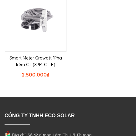
Smart Meter Growatt 1Pha
kèm CT (SPM-CT-E)
2.500.000
₫
CÔNG TY TNHH ECO SOLAR
Địa chỉ: Số 62 đường Lâm Thị Hố, Phường