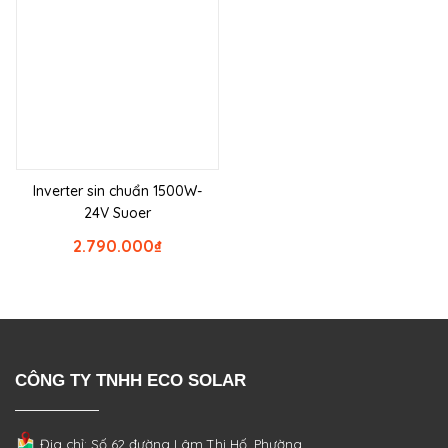
Inverter sin chuẩn 1500W-
24V Suoer
2.790.000
₫
CÔNG TY TNHH ECO SOLAR
Địa chỉ: Số 62 đường Lâm Thị Hố, Phường