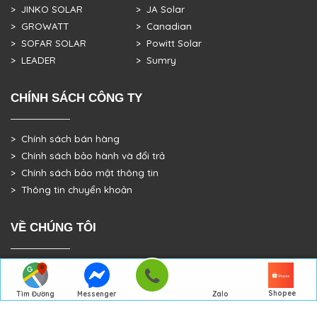
> JINKO SOLAR
> JA Solar
> GROWATT
> Canadian
> SOFAR SOLAR
> Powitt Solar
> LEADER
> Sumry
CHÍNH SÁCH CÔNG TY
> Chính sách bán hàng
> Chính sách bảo hành và đổi trả
> Chính sách bảo mật thông tin
> Thông tin chuyển khoản
VỀ CHÚNG TÔI
> GIỚI THIỆU
> TRANG CHỦ
Shopee
Tìm Đường
Messenger
Zalo
> DỰ ÁN THỰC TẾ
Đến Công Ty
Gọi điện