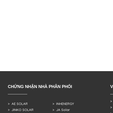
CHỨNG NHẬN NHÀ PHÂN PHỐI
V
>
> AE SOLAR
> INHENERGY
>
> JINKO SOLAR
> JA Solar