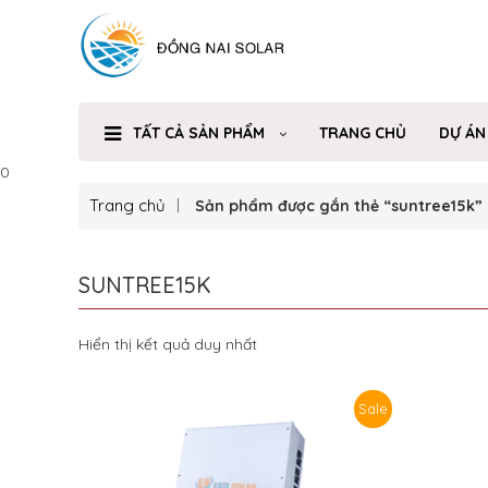
TẤT CẢ SẢN PHẨM
TRANG CHỦ
DỰ ÁN
0
Trang chủ
Sản phẩm được gắn thẻ “suntree15k”
SUNTREE15K
Hiển thị kết quả duy nhất
Sale