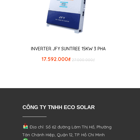
INVERTER JFY SUNTREE 15KW 3 PHA
17.592.000
₫
27.000.000
₫
CÔNG TY TNHH ECO SOLAR
Địa chỉ: Số 62 đường Lâm Thị Hố, Phường
Tân Chánh Hiệp, Quận 12, TP. Hồ Chí Minh