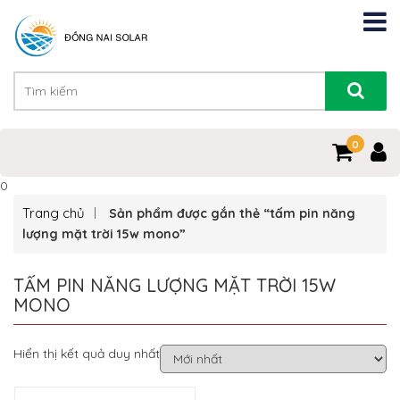
0
0
Trang chủ
Sản phẩm được gắn thẻ “tấm pin năng
lượng mặt trời 15w mono”
TẤM PIN NĂNG LƯỢNG MẶT TRỜI 15W
MONO
Hiển thị kết quả duy nhất