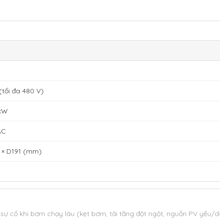
(tối đa 480 V)
 kW
AC
 × D191 (mm)
 sự cố khi bơm chạy lâu (kẹt bơm, tải tăng đột ngột, nguồn PV yếu/