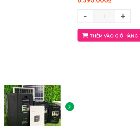
6.590.000
₫
-
+
THÊM VÀO GIỎ HÀNG