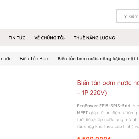
TIN TỨC
VỀ CHÚNG TÔI
THUÊ NĂNG LƯỢNG
 nước
Biến Tần Bơm
Biến tần bơm nước năng lượng mặt tr
Biến tần bơm nước nă
– 1P 220V)
EcoPower EP15-SP1S-5d4
là b
MPPT
giúp tối ưu điện từ tấm 
tưới tiêu/cấp nước quy mô nh
tải, chạy khô theo cấu hình) v