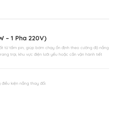
 – 1 Pha 220V)
t từ tấm pin,
giúp bơm chạy ổn định theo cường độ nắng
rang trại, khu vực điện lưới yếu hoặc cần vận hành tiết
điều kiện nắng thay đổi.