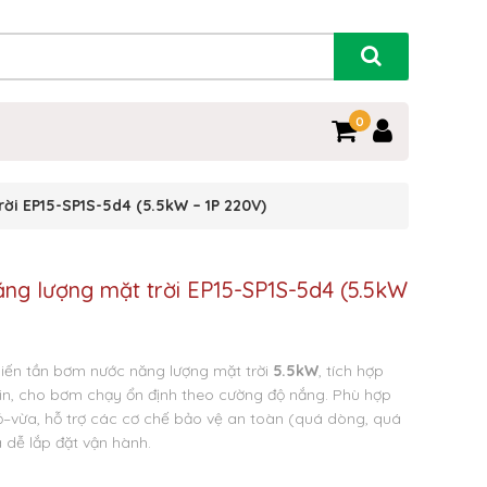
0
ời EP15-SP1S-5d4 (5.5kW – 1P 220V)
ng lượng mặt trời EP15-SP1S-5d4 (5.5kW
iến tần bơm nước năng lượng mặt trời
5.5
kW
, tích hợp
pin, cho bơm chạy ổn định theo cường độ nắng.
Phù hợp
ỏ–vừa, hỗ trợ các cơ chế bảo vệ an toàn (quá dòng, quá
à dễ lắp đặt vận hành.