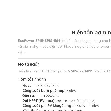
Biến tần bơm 
EcoPower EP15-SP1S-5d4
là biến tần chuyên dụng cho
h
và giảm phụ thuộc điện lưới. Model này phù hợp cho bơ
kiệm.
Mô tả ngắn
Biến tần bơm NLMT công suất
5.5kW
, có
MPPT
và các lớp
Tóm tắt nhanh
Model:
EP15-SP1S-5d4
Công suất bơm phù hợp:
5.5kW
Đầu ra:
1 pha 220VAC
Dải MPPT (PV max):
250–400V (tối đa 480V)
Công suất pin PV khuyến nghị:
6.6kW – 8.8kW
Kích thước:
W162 × H250 × D191 (mm)