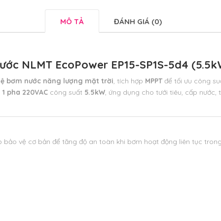
MÔ TẢ
ĐÁNH GIÁ (0)
nước NLMT EcoPower EP15-SP1S-5d4 (5.5kW
ệ bơm nước năng lượng mặt trời
, tích hợp
MPPT
để tối ưu công suấ
m
1 pha 220VAC
công suất
5.5kW
,
ứng dụng cho tưới tiêu, cấp nước, t
 bảo vệ cơ bản để tăng độ an toàn khi bơm hoạt động liên tục trong 