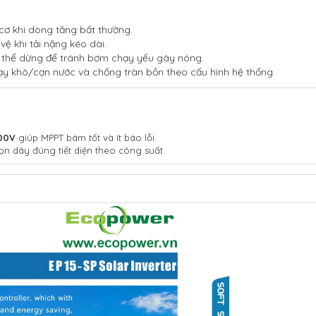
ơ khi dòng tăng bất thường.
vệ khi tải nặng kéo dài.
ó thể dừng để tránh bơm chạy yếu gây nóng.
ạy khô/cạn nước và chống tràn bồn theo cấu hình hệ thống.
00V
giúp MPPT bám tốt và ít báo lỗi.
họn dây đúng tiết diện theo công suất.