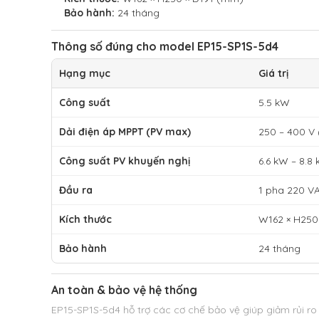
Bảo hành:
24 tháng
Thông số đúng cho model EP15-SP1S-5d4
Hạng mục
Giá trị
Công suất
5.5 kW
Dải điện áp MPPT (PV max)
250 – 400 V 
Công suất PV khuyến nghị
6.6 kW – 8.8
Đầu ra
1 pha 220 V
Kích thước
W162 × H250
Bảo hành
24 tháng
An toàn & bảo vệ hệ thống
EP15-SP1S-5d4 hỗ trợ các cơ chế bảo vệ giúp giảm rủi ro