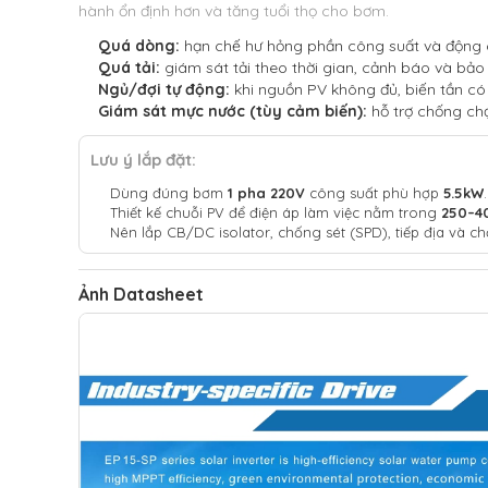
hành ổn định hơn và tăng tuổi thọ cho bơm.
Quá dòng:
hạn chế hư hỏng phần công suất và động c
Quá tải:
giám sát tải theo thời gian, cảnh báo và bảo 
Ngủ/đợi tự động:
khi nguồn PV không đủ, biến tần c
Giám sát mực nước (tùy cảm biến):
hỗ trợ chống ch
Lưu ý lắp đặt:
Dùng đúng bơm
1 pha 220V
công suất phù hợp
5.5kW
.
Thiết kế chuỗi PV để điện áp làm việc nằm trong
250–4
Nên lắp CB/DC isolator, chống sét (SPD), tiếp địa và c
Ảnh Datasheet