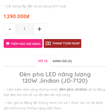
– Dễ dàng lắp đặt và sử dụng linh hoạt.
1.290.000
₫
-
+
THANH TOÁN NGAY
THÊM VÀO GIỎ HÀNG
MÔ TẢ
ĐÁNH GIÁ (0)
Đèn pha LED năng lượng
120W Jindian (JD-7120)
– Cảm biến ánh sáng thông minh,
đèn pha Jindian
sẽ tự động
bật đèn khi trời tối và tắt đèn khi trời sáng
– Hẹn giờ tự động tắt thông minh chỉ với 1 thao tác và sẽ được
ghi nhớ trong những ngày tiếp theo