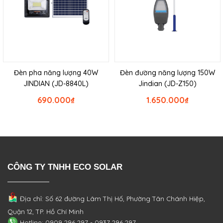
Đèn pha năng lượng 40W
Đèn đường năng lượng 150W
JINDIAN (JD-8840L)
Jindian (JD-Z150)
690.000
₫
1.650.000
₫
CÔNG TY TNHH ECO SOLAR
Địa chỉ: Số 62 đường Lâm Thị Hố, Phường
Tân Chánh Hiệp,
Quận 12, TP. Hồ Chí Minh
Hotline: 0909 296 297 - 0937 296 297