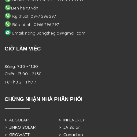
Liên hệ tư vấn
Kỹ thuật: 0947 296 297
Bảo hành: 0966 296 297
Email: nangluongthegioi@gmail.com
GIỜ LÀM VIỆC
Sáng: 7:30 - 11:30
Chiều: 13:00 - 21:30
Từ Thứ 2 - Thứ 7
CHỨNG NHẬN NHÀ PHÂN PHỐI
> AE SOLAR
> INHENERGY
> JINKO SOLAR
> JA Solar
> GROWATT
> Canadian