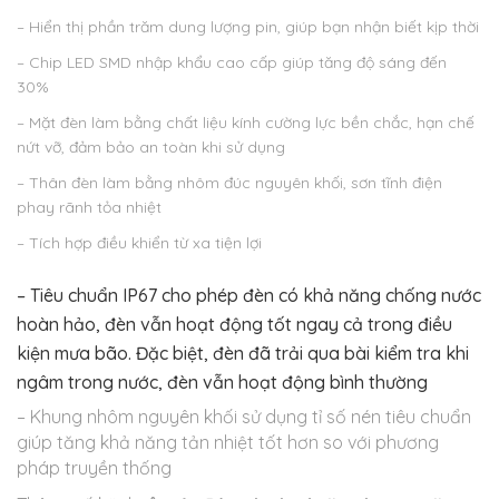
– Hiển thị phần trăm dung lượng pin, giúp bạn nhận biết kịp thời
– Chip LED SMD nhập khẩu cao cấp giúp tăng độ sáng đến
30%
– Mặt đèn làm bằng chất liệu kính cường lực bền chắc, hạn chế
nứt vỡ, đảm bảo an toàn khi sử dụng
– Thân đèn làm bằng nhôm đúc nguyên khối, sơn tĩnh điện
phay rãnh tỏa nhiệt
– Tích hợp điều khiển từ xa tiện lợi
– Tiêu chuẩn IP67 cho phép đèn có khả năng chống nước
hoàn hảo, đèn vẫn hoạt động tốt ngay cả trong điều
kiện mưa bão. Đặc biệt, đèn đã trải qua bài kiểm tra khi
ngâm trong nước, đèn vẫn hoạt động bình thường
– Khung nhôm nguyên khối sử dụng tỉ số nén tiêu chuẩn
giúp tăng khả năng tản nhiệt tốt hơn so với phương
pháp truyền thống