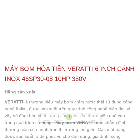
MÁY BƠM HỎA TIỄN VERATTI 6 INCH CÁNH
INOX 46SP30-08 10HP 380V
Hãng sản xuất
VERATTI
là thương hiệu máy bơm chìm nước thải sử dụng công
nghệ Italia , được sản xuất trên quy trình công nghệ hiện đại, vì
vậy nó đảm bảo chất lượng cũng như đạt được hiệu quả cao
trong quá trình sử dụng.
Máy bơm VERATTI
dần khẳng định
Shopee
Tìm Đường
Messenger
Zalo
Đến Công Ty
Gọi điện
thương hiệu của mình trên thị trường thế giới . Các mặt hàng
được sản xuất ra để phục vụ cho dân dụng, gia đình, công