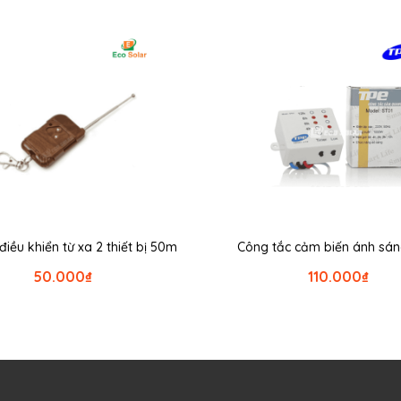
iều khiển từ xa 2 thiết bị 50m
Công tắc cảm biến ánh sá
50.000
₫
110.000
₫