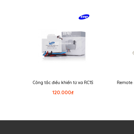
Công tắc điều khiển từ xa RC1S
Remote đ
120.000
₫