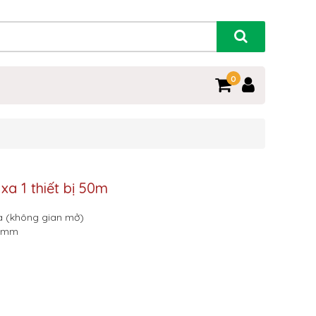
0
xa 1 thiết bị 50m
đa (không gian mở)
10mm